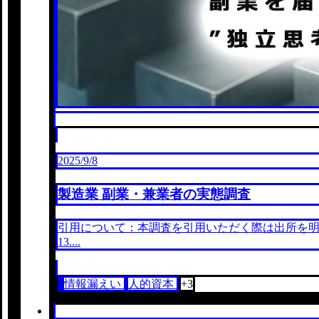
2025/9/8
製造業 副業・兼業者の実態調査
引用について：本調査を引用いただく際は出所を明示
13....
情報漏えい
人的資本
+3