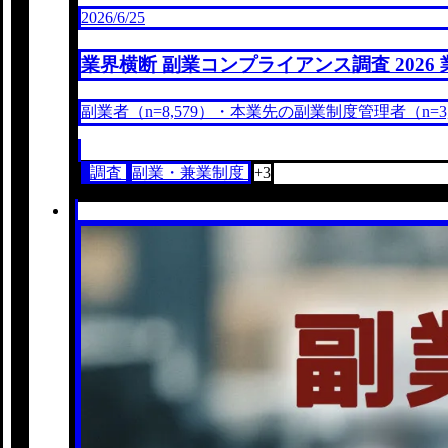
2026/6/25
業界横断 副業コンプライアンス調査 2026 
副業者（n=8,579）・本業先の副業制度管理者（n=3
調査
副業・兼業制度
+3