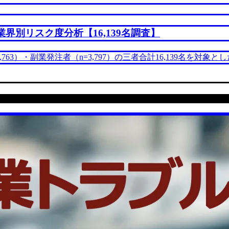
業界別リスク度分析【16,139名調査】
,763）・副業発注者（n=3,797）の三者合計16,139名を対象