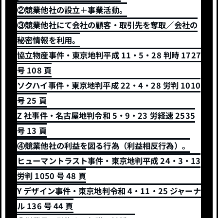
②競業他社の設立＋事業活動。
③競業他社にて会社の顧客・取引先を奪取／会社の
秘密情報を利用。
協立物産事件・東京地判平成 11・5・28 判時 1727
号 108 頁
ソクハイ事件・東京地判平成 22・4・28 労判 1010
号 25 頁
Z 社事件・名古屋地判令和 5・9・23 労経速 2535
号 13 頁
④競業他社の利益を図る行為（利益相反行為）。
ヒューマントラスト事件・東京地判平成 24・3・13
労判 1050 号 48 頁
Y デザイン事件・東京地判令和 4・11・25 ジャーナ
ル 136 号 44 頁