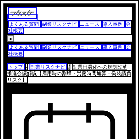
よくある質問
副業リスクナビ
ニュース
導入事例
会
社概要
よくある質問
副業リスクナビ
ニュース
導入事例
会
社概要
トップ
/
副業リスクナビ
/
副業円滑化への規制改革
推進会議解説【雇用時の割増・労働時間通算・偽装請負
リスク】