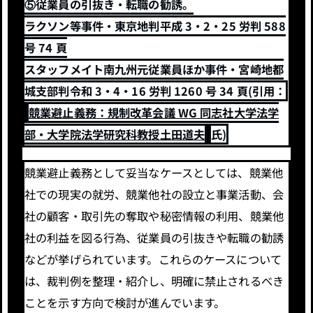
⑤従業員の引抜き・転職の勧誘。
ラクソン等事件・東京地判平成 3・2・25 労判 588
号 74 頁
スタッフメイト南九州元従業員ほか事件・宮崎地都
城支部判令和 3・4・16 労判 1260 号 34 頁(引用：
競業避止義務：規制改革会議 WG 同志社大学法学
部・大学院法学研究科教授土田道夫
氏)
競業避止義務として妥当なケースとしては、競業他
社での現実の就労、競業他社の設立と事業活動、会
社の顧客・取引先の奪取や秘密情報の利用、競業他
社の利益を図る行為、従業員の引抜きや転職の勧誘
などが挙げられています。これらのケースについて
は、裁判例を整理・紹介し、明確に禁止されるべき
ことを示す方向で検討が進んでいます。