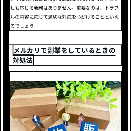
しも応じる義務はありません。重要なのは、トラブ
ルの内容に応じて適切な対応を心がけることといえ
るでしょう。
メルカリで副業をしているときの
対処法