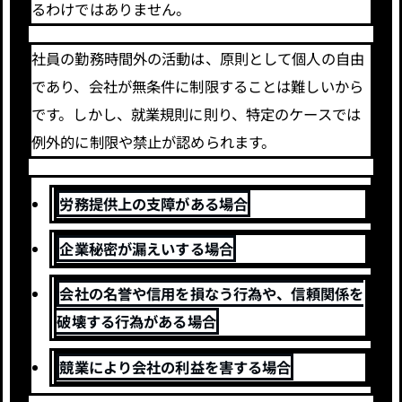
るわけではありません。
社員の勤務時間外の活動は、原則として個人の自由
であり、会社が無条件に制限することは難しいから
です。しかし、就業規則に則り、特定のケースでは
例外的に制限や禁止が認められます。
労務提供上の支障がある場合
企業秘密が漏えいする場合
会社の名誉や信用を損なう行為や、信頼関係を
破壊する行為がある場合
競業により会社の利益を害する場合