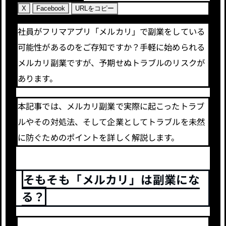
X
Facebook
URLをコピー
社員がフリマアプリ「メルカリ」で副業をしている
可能性があるのをご存知ですか？手軽に始められる
メルカリ副業ですが、予期せぬトラブルのリスクが
あります。
本記事では、メルカリ副業で実際に起こったトラブ
ルやその対処法、そして企業としてトラブルを未然
に防ぐためのポイントを詳しく解説します。
そもそも「メルカリ」は副業にな
る？