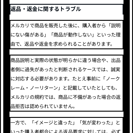
返品・返金に関するトラブル
メルカリで商品を販売した後に、購入者から「説明
にない傷がある」「商品が動作しない」といった理
由で、返品や返金を求められることがあります。
商品説明と実際の状態が明らかに違う場合や、出品
者側に過失があったと判断されるケースでは、誠実
に対応する必要があります。たとえ事前に「ノーク
レーム・ノーリターン」と記載していたとしても、
メルカリの規約では、商品に不備があった場合の返
品拒否は認められていません。
一方で、「イメージと違った」「気が変わった」と
いった購入者都合による返品要求に対しては、必ず