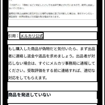
引用：
メルカリ公式
もし購入した商品が偽物だと気付いたら、まず出品
者に連絡し返金や返品を求めましょう。出品者が対
応しない場合は、すぐにメルカリ事務局に通報して
ください。受取評価をする前に連絡すれば、適切な
対応をしてもらえます。
商品を発送していない