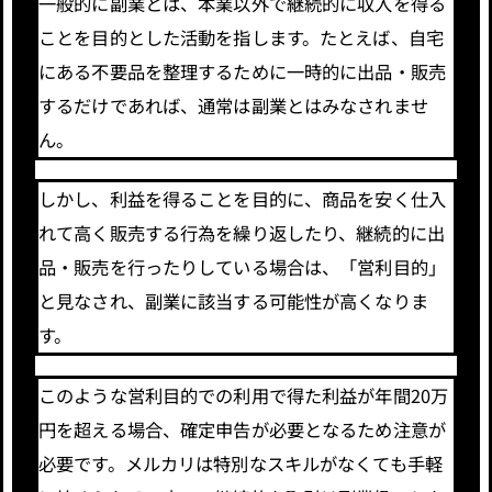
一般的に副業とは、本業以外で継続的に収入を得る
ことを目的とした活動を指します。たとえば、自宅
にある不要品を整理するために一時的に出品・販売
するだけであれば、通常は副業とはみなされませ
ん。
しかし、利益を得ることを目的に、商品を安く仕入
れて高く販売する行為を繰り返したり、継続的に出
品・販売を行ったりしている場合は、「営利目的」
と見なされ、副業に該当する可能性が高くなりま
す。
このような営利目的での利用で得た利益が年間20万
円を超える場合、確定申告が必要となるため注意が
必要です。メルカリは特別なスキルがなくても手軽