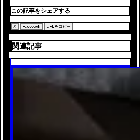
この記事をシェアする
X
Facebook
URLをコピー
関連記事