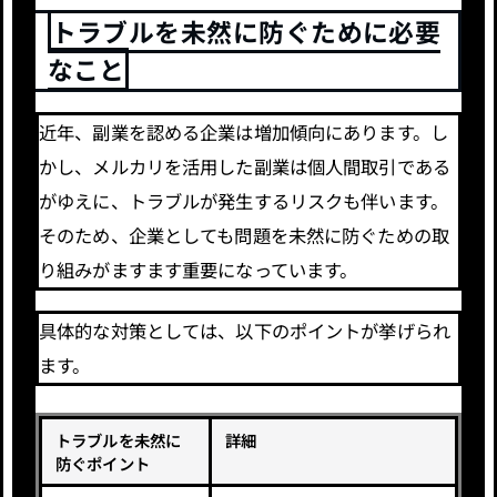
トラブルを未然に防ぐために必要
なこと
近年、副業を認める企業は増加傾向にあります。し
かし、メルカリを活用した副業は個人間取引である
がゆえに、トラブルが発生するリスクも伴います。
そのため、企業としても問題を未然に防ぐための取
り組みがますます重要になっています。
具体的な対策としては、以下のポイントが挙げられ
ます。
トラブルを未然に
詳細
防ぐポイント