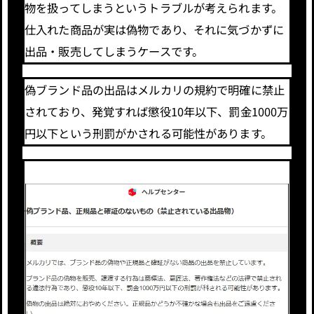
物を扱ってしまうというトラブルが考えられます。
仕入れた商品が実は偽物であり、それに気づかずに
出品・販売してしまうケースです。
偽ブランド品の出品はメルカリの規約で明確に禁止
されており、発覚すれば懲役10年以下、罰金1000万
円以下という刑罰がかされる可能性があります。