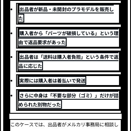
出品者が新品・未開封のプラモデルを販売し
た
購入者から「パーツが破損している」という理
由で返品要求があった
出品者は「送料は購入者負担」という条件で返
品に応じた
実際には購入者は着払いで発送
さらに中身は「不要な部分（ゴミ）」だけが詰
められた別物だった
このケースでは、出品者がメルカリ事務局に相談し