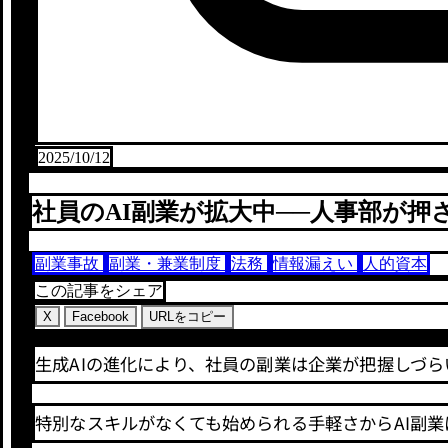
2025/10/12
社員のAI副業が拡大中──人事部が
副業事故
副業・兼業制度
法務
情報漏えい
人的資本
この記事をシェア
X
Facebook
URLをコピー
生成AIの進化により、社員の副業は企業が把握しづ
特別なスキルがなくても始められる手軽さからAI副