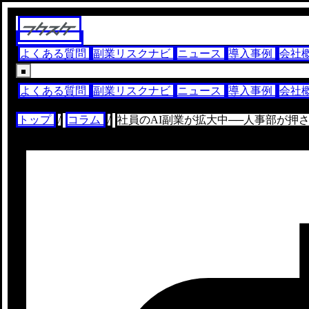
よくある質問
副業リスクナビ
ニュース
導入事例
会社
よくある質問
副業リスクナビ
ニュース
導入事例
会社
トップ
/
コラム
/
社員のAI副業が拡大中──人事部が押