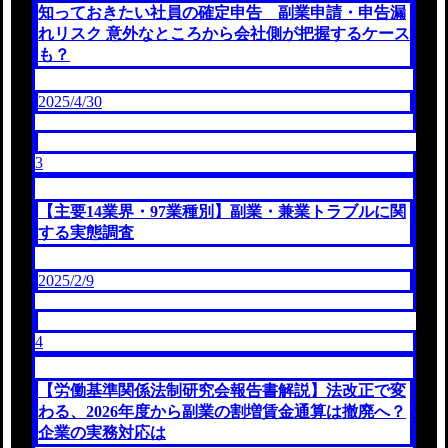
知っておきたい社員の確定申告 副業申請・申告漏
れリスク 意外なところから会社側が把握するケース
も？
2025/4/30
3
【主要14業界・97業種別】副業・兼業トラブルに関
する実態調査
2025/2/9
4
【労働基準関係法制研究会報告書解説】法改正で変
わる、2026年度から副業の割増賃金通算は撤廃へ？
企業の実務対応は