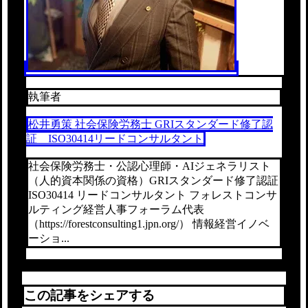
執筆者
松井勇策 社会保険労務士 GRIスタンダード修了認
証 ISO30414リードコンサルタント
社会保険労務士・公認心理師・AIジェネラリスト
（人的資本関係の資格）GRIスタンダード修了認証
ISO30414 リードコンサルタント フォレストコンサ
ルティング経営人事フォーラム代表
（https://forestconsulting1.jpn.org/） 情報経営イノベ
ーショ...
この記事をシェアする