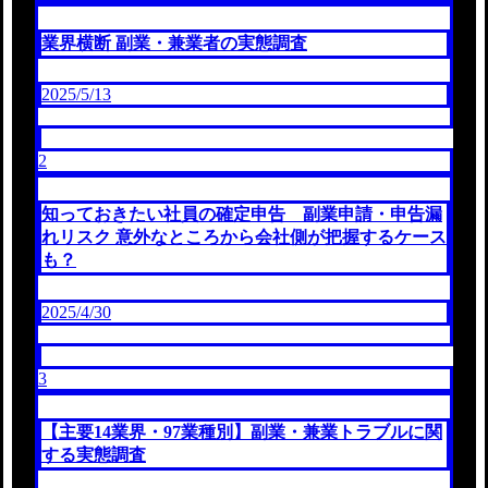
業界横断 副業・兼業者の実態調査
2025/5/13
2
知っておきたい社員の確定申告 副業申請・申告漏
れリスク 意外なところから会社側が把握するケース
も？
2025/4/30
3
【主要14業界・97業種別】副業・兼業トラブルに関
する実態調査